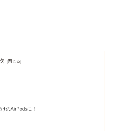
次
のAirPodsに！
入