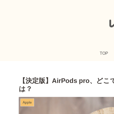
TOP
【決定版】AirPods pro
は？
Apple