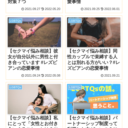
対策７つ
愛事情
2021.09.27
2022.05.20
2021.09.25
2022.06.01
LGBTQs
LGBTQs
【セクマイ悩み相談】彼
【セクマイ悩み相談】同
女が自分以外に男性と付
性カップルで束縛する人
き合っています #レズビ
とは別れる方がいい？#レ
アンの恋愛事情
ズビアンの恋愛事情
2021.09.24
2022.05.08
2021.09.21
LGBTQs
LGBTQs
【セクマイ悩み相談】私
【セクマイ悩み相談】パ
にとって「女性とお付き
ートナーシップ制度って