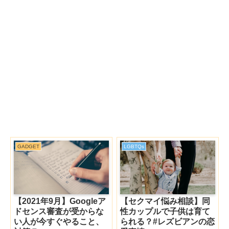
GADGET
LGBTQs
【2021年9月】Googleア
【セクマイ悩み相談】同
ドセンス審査が受からな
性カップルで子供は育て
い人が今すぐやること、
られる？#レズビアンの恋